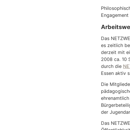
Philosophisch
Engagement v
Arbeitsw
Das NETZWERK
es zeitlich b
derzeit mit e
2008 ca. 10 
durch die
NE
Essen aktiv s
Die Mitgliede
pädagogische
ehrenamtlich 
Bürgerbeteili
der Jugendar
Das NETZWERK