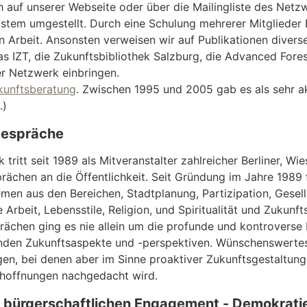
ch auf unserer Webseite oder über die Mailingliste des Net
stem umgestellt. Durch eine Schulung mehrerer Mitglieder 
n Arbeit. Ansonsten verweisen wir auf Publikationen diverse
s IZT, die Zukunftsbibliothek Salzburg, die Advanced Fores
er Netzwerk einbringen.
kunftsberatung
. Zwischen 1995 und 2005 gab es als sehr a
.)
gespräche
tritt seit 1989 als Mitveranstalter zahlreicher Berliner, 
rächen an die Öffentlichkeit. Seit Gründung im Jahre 198
emen aus den Bereichen, Stadtplanung, Partizipation, Gesel
 Arbeit, Lebensstile, Religion, und Spiritualität und Zukunft
rächen ging es nie allein um die profunde und kontroverse
den Zukunftsaspekte und -perspektiven. Wünschenswertes, F
gen, bei denen aber im Sinne proaktiver Zukunftsgestaltun
hoffnungen nachgedacht wird.
 bürgerschaftlichen Engagement - Demokratie 