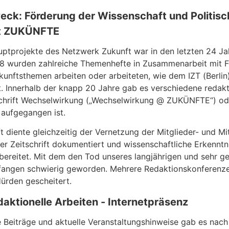
eck: Förderung der Wissenschaft und Politisc
ft ZUKÜNFTE
uptprojekte des Netzwerk Zukunft war in den letzten 24 J
8 wurden zahlreiche Themenhefte in Zusammenarbeit mit Fo
ukunftsthemen arbeiten oder arbeiteten, wie dem IZT (Berlin
ht. Innerhalb der knapp 20 Jahre gab es verschiedene redak
schrift Wechselwirkung („Wechselwirkung @ ZUKÜNFTE“) ode
ufgegangen ist.
ft diente gleichzeitig der Vernetzung der Mitglieder- und M
er Zeitschrift dokumentiert und wissenschaftliche Erkenntn
bereitet. Mit dem den Tod unseres langjährigen und sehr 
fangen schwierig geworden. Mehrere Redaktionskonferenzen 
Hürden gescheitert.
aktionelle Arbeiten - Internetpräsenz
e Beiträge und aktuelle Veranstaltungshinweise gab es nach