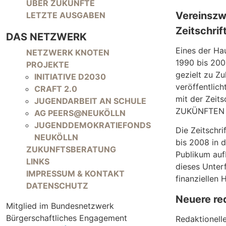
NAVIGATION ÜBERSPRINGEN
ÜBER ZUKÜNFTE
Vereinszw
LETZTE AUSGABEN
Zeitschri
DAS NETZWERK
NAVIGATION ÜBERSPRINGEN
Eines der Ha
NETZWERK KNOTEN
1990 bis 200
PROJEKTE
gezielt zu Z
INITIATIVE D2030
veröffentlic
CRAFT 2.0
mit der Zeit
JUGENDARBEIT AN SCHULE
ZUKÜNFTEN a
AG PEERS@NEUKÖLLN
JUGENDDEMOKRATIEFONDS
Die Zeitschri
NEUKÖLLN
bis 2008 in d
ZUKUNFTSBERATUNG
Publikum auf
LINKS
dieses Unter
IMPRESSUM & KONTAKT
finanziellen 
DATENSCHUTZ
Neuere red
Mitglied im Bundesnetzwerk
Bürgerschaftliches Engagement
Redaktionell