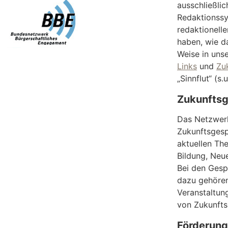
ausschließli
Redaktionssy
redaktionelle
haben, wie da
Weise in uns
Links
und
Zu
„Sinnflut“ (s.u
Zukunfts
Das Netzwerk 
Zukunftsgesp
aktuellen Th
Bildung, Neue
Bei den Gesp
dazu gehören
Veranstaltun
von Zukunfts
Förderung