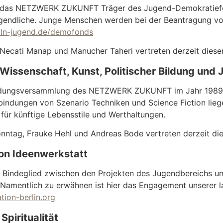
t das NETZWERK ZUKUNFT Träger des Jugend-Demokratiefond
gendliche. Junge Menschen werden bei der Beantragung von
ln-jugend.de/demofonds
 Necati Manap und Manucher Taheri vertreten derzeit diesen
Wissenschaft, Kunst, Politischer Bildung und 
ndungsversammlung des NETZWERK ZUKUNFT im Jahr 1989 wa
rbindungen von Szenario Techniken und Science Fiction liege
 für künftige Lebensstile und Werthaltungen.
Sonntag, Frauke Hehl und Andreas Bode vertreten derzeit die
on Ideenwerkstatt
s Bindeglied zwischen den Projekten des Jugendbereichs und
 Namentlich zu erwähnen ist hier das Engagement unserer l
ion-berlin.org
Spiritualität