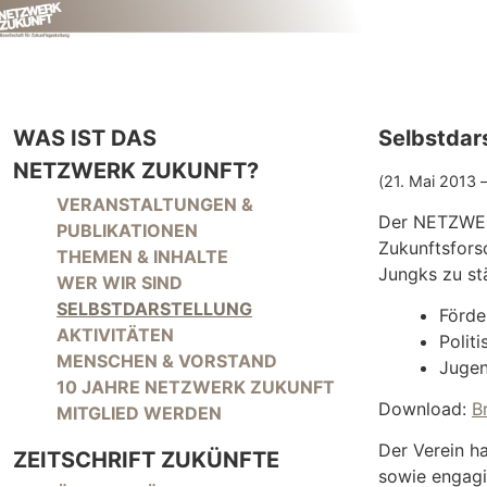
WAS IST DAS
Selbstda
NETZWERK ZUKUNFT?
(21. Mai 2013 
NAVIGATION ÜBERSPRINGEN
VERANSTALTUNGEN &
Der NETZWERK
PUBLIKATIONEN
Zukunftsfors
THEMEN & INHALTE
Jungks zu st
WER WIR SIND
SELBSTDARSTELLUNG
Förde
AKTIVITÄTEN
Polit
MENSCHEN & VORSTAND
Jugen
10 JAHRE NETZWERK ZUKUNFT
Download:
B
MITGLIED WERDEN
Der Verein ha
ZEITSCHRIFT ZUKÜNFTE
sowie engagi