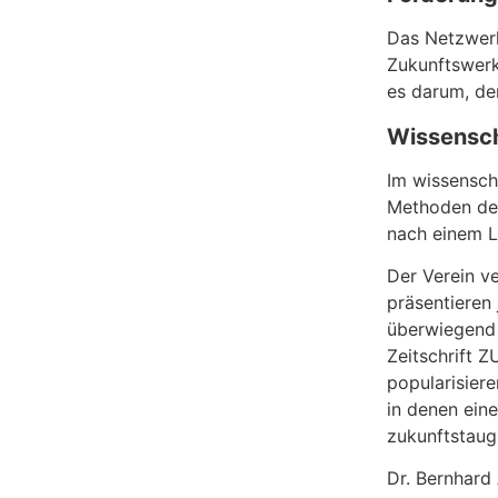
Das Netzwerk
Zukunftswerk
es darum, de
Wissensc
Im wissensch
Methoden der
nach einem L
Der Verein v
präsentieren
überwiegend 
Zeitschrift 
popularisier
in denen eine
zukunftstaug
Dr. Bernhard 