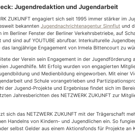
eck: Jugendredaktion und Jugendarbeit
 ZUKUNFT engagiert sich seit 1995 immer stärker im Juge
esweit bekannten
Jugendnachrichtenagentur Sinnflut
und d
im Berliner Fenster der Berliner Verkehrsbetriebe, auf Sc
t und sind auf YOUTUBE abrufbar. Interkulturelle Jugend
 das langjährige Engagement von Irmela Bittencourt zu wü
itete der Verein sein Engagement in der Jugendförderung
eien Jugendhilfe. Mit Erfolg wurden von engagierten Mitglied
Jugendbildung und Medienbildung eingeworben. Mit einer 
endarbeit und Schule vorangetrieben und Partizipationspro
hl der Jugend-Projekte und Ergebnisse findet sich im Bere
letzten Jahresberichten des NETZWERK ZUKUNFT zur Mitglie
tzt sich das NETZWERK ZUKUNFT mit der Trägerschaft mehr
en Handelns von Kindern- und Jugendlichen ein. So fungie
nder selbst Gelder aus einem Aktionsfonds für Projekte an 