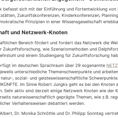
 befasst sich mit der Einführung und Fortentwicklung von 
stätten, Zukunftskonferenzen, Kinderkonferenzen, Planning
mokratische Prinzipien in einer Wissensgesellschaft erlebb
haft und Netzwerk-Knoten
aftlichen Bereich fördert und fordert das Netzwerk die Wei
 Zukunftsforschung, wie Szenariomethoden und Delphifor
ehrstuhl und einem Studiengang für Zukunftsforschung haben
erfügt im deutschen Sprachraum über 29 sogenannte
NETZ
 jeweils unterschiedliche Themenschwerpunkte und arbeite
natur-, sozial- und geisteswissenschaftliche Schwerpunkte.
ZUKÜNFTE. Im Sinne Robert Jungks geht es bei den Knoten a
en. Sehr aktiv sind derzeit einige Netzwerk Knoten wie der
rseits naturwissenschaftlich geprägte Themen, wie z.B. reg
licher Verhaltensweisen debattiert werden.
Albert, Dr. Monika Schröttle und Dr. Philipp Sonntag vertre