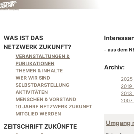
WAS IST DAS
Interessa
NETZWERK ZUKUNFT?
- aus dem N
NAVIGATION ÜBERSPRINGEN
VERANSTALTUNGEN &
PUBLIKATIONEN
Archiv:
THEMEN & INHALTE
WER WIR SIND
2025 
SELBSTDARSTELLUNG
2019 
AKTIVITÄTEN
2013 
MENSCHEN & VORSTAND
2007 
10 JAHRE NETZWERK ZUKUNFT
MITGLIED WERDEN
Umgang m
ZEITSCHRIFT ZUKÜNFTE