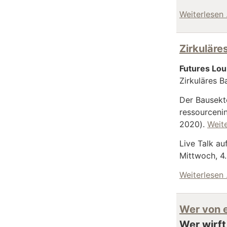
Weiterlesen
Zirkuläre
Futures Lo
Zirkuläres B
Der Bausekto
ressourceni
2020).
Weit
Live Talk a
Mittwoch, 4.
Weiterlesen
Wer von e
Wer wirft