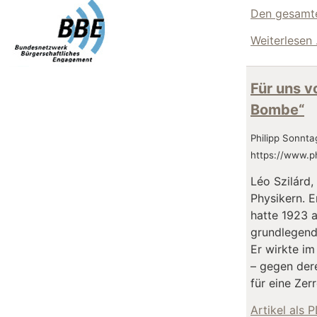
Den gesamte
Weiterlesen
Für uns v
Bombe“
Philipp Sonn
https://www.ph
Léo Szilárd
Physikern. 
hatte 1923 a
grundlegend 
Er wirkte i
– gegen der
für eine Zer
Artikel als 