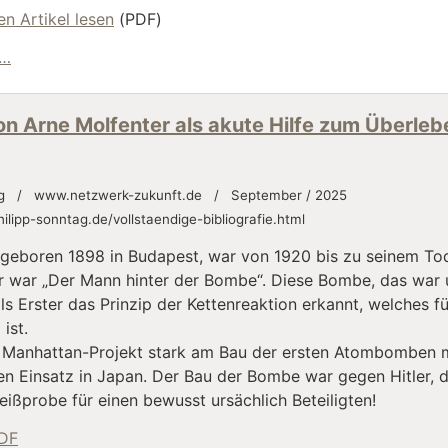
n Artikel lesen
(PDF)
Größenordnungen von Schäden und Aktionen
 …
on Arne Molfenter als akute Hilfe zum Überlebe
tag / www.netzwerk-zukunft.de / September / 2025
ilipp-sonntag.de/vollstaendige-bibliografie.html
, geboren 1898 in Budapest, war von 1920 bis zu seinem T
Er war „Der Mann hinter der Bombe“. Diese Bombe, das war 
ls Erster das Prinzip der Kettenreaktion erkannt, welches 
ist.
m Manhattan-Projekt stark am Bau der ersten Atombomben mi
en Einsatz in Japan. Der Bau der Bombe war gegen Hitler,
reißprobe für einen bewusst ursächlich Beteiligten!
PDF