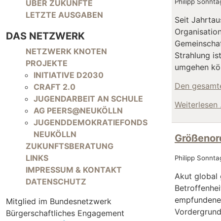
NAVIGATION ÜBERSPRINGEN
Philipp Sonnta
ÜBER ZUKÜNFTE
LETZTE AUSGABEN
Seit Jahrta
Organisatio
DAS NETZWERK
Gemeinschaft
NAVIGATION ÜBERSPRINGEN
NETZWERK KNOTEN
Strahlung is
PROJEKTE
umgehen kö
INITIATIVE D2030
Den gesamte
CRAFT 2.0
JUGENDARBEIT AN SCHULE
Weiterlesen
AG PEERS@NEUKÖLLN
JUGENDDEMOKRATIEFONDS
NEUKÖLLN
Größenor
ZUKUNFTSBERATUNG
LINKS
Philipp Sonnta
IMPRESSUM & KONTAKT
Akut global 
DATENSCHUTZ
Betroffenhei
empfundene 
Mitglied im Bundesnetzwerk
Vordergrund 
Bürgerschaftliches Engagement