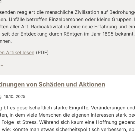
g
usenden reagiert die menschliche Zivilisation auf Bedrohu
nen. Unfälle betreffen Einzelpersonen oder kleine Gruppen,
en aller Art. Radioaktivität ist eine neue Erfahrung und e
t seit der Entdeckung durch Röntgen im Jahr 1895 bekannt.
nnen.
n Artikel lesen
(PDF)
Umgang mit atomaren Katastrophen
 …
dnungen von Schäden und Aktionen
g 16.10. 2025
gibt es gesellschaftlich starke Eingriffe, Veränderungen un
ten, in dem viele Menschen die eigenen Interessen stark bed
Folge ist Stress. Während sich kaum eine Hoffnung gebend
wie: Könnte man etwas sicherheitspolitisch verbessern, eb