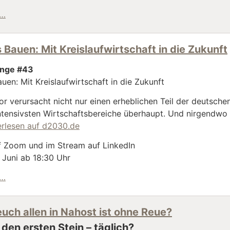
Für uns von Arne Molfenter als akute Hilfe zum Überleben
 …
s Bauen: Mit Kreislaufwirtschaft in die Zukunft
unge #43
auen: Mit Kreislaufwirtschaft in die Zukunft
r verursacht nicht nur einen erheblichen Teil der deutsche
ntensivsten Wirtschaftsbereiche überhaupt. Und nirgendwo e
erlesen auf d2030.de
uf Zoom und im Stream auf LinkedIn
 Juni ab 18:30 Uhr
Zirkuläres Bauen: Mit Kreislaufwirtschaft in die Zukunft
 …
uch allen in Nahost ist ohne Reue?
 den ersten Stein – täglich?