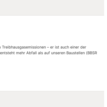
 notiert: „Léo Szilárd – Der Mann hinter der Bombe“
n Treibhausgasemissionen – er ist auch einer der
ntsteht mehr Abfall als auf unseren Baustellen (BBSR