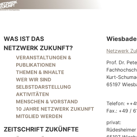
WAS IST DAS
Wiesbade
NETZWERK ZUKUNFT?
Netzwerk Zuk
NAVIGATION ÜBERSPRINGEN
VERANSTALTUNGEN &
Prof. Dr. Pet
PUBLIKATIONEN
Fachhochsch
THEMEN & INHALTE
Kurt-Schuma
WER WIR SIND
65197 Wiesb
SELBSTDARSTELLUNG
AKTIVITÄTEN
MENSCHEN & VORSTAND
Telefon: ++
10 JAHRE NETZWERK ZUKUNFT
Fax.: +49 / 
MITGLIED WERDEN
privat:
ZEITSCHRIFT ZUKÜNFTE
Rüdesheimer 