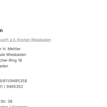
n
unft e.V. Knoten Wiesbaden
er H. Mettler
ule Wiesbaden
cher-Ring 18
aden
49/611/9495358
611 / 9495352
Str. 38