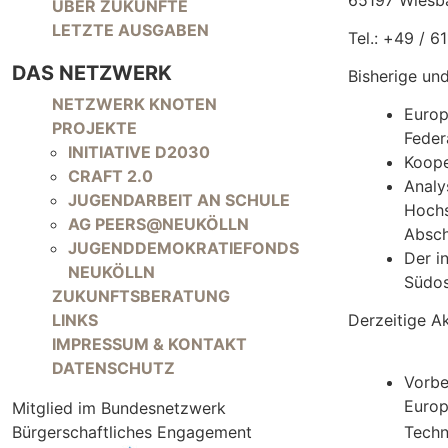
65197 Wiesb
NAVIGATION ÜBERSPRINGEN
ÜBER ZUKÜNFTE
LETZTE AUSGABEN
Tel.: +49 / 6
DAS NETZWERK
Bisherige un
NAVIGATION ÜBERSPRINGEN
NETZWERK KNOTEN
Europ
PROJEKTE
Feder
INITIATIVE D2030
Koope
CRAFT 2.0
Analy
JUGENDARBEIT AN SCHULE
Hochs
AG PEERS@NEUKÖLLN
Absch
JUGENDDEMOKRATIEFONDS
Der i
NEUKÖLLN
Südos
ZUKUNFTSBERATUNG
LINKS
Derzeitige Ak
IMPRESSUM & KONTAKT
DATENSCHUTZ
Vorbe
Europ
Mitglied im Bundesnetzwerk
Bürgerschaftliches Engagement
Techn