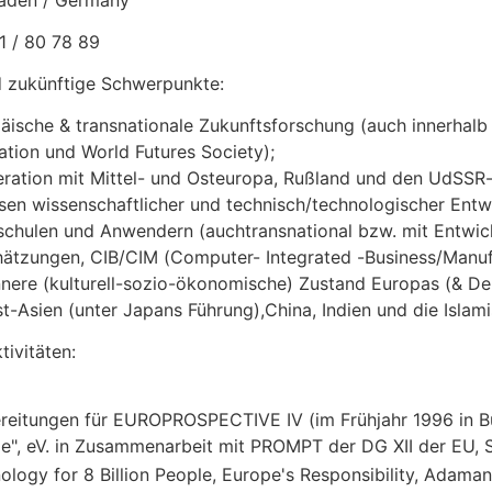
aden / Germany
11 / 80 78 89
d zukünftige Schwerpunkte:
äische & transnationale Zukunftsforschung (auch innerhalb
ation und World Futures Society);
ration mit Mittel- und Osteuropa, Rußland und den UdSSR
sen wissenschaftlicher und technisch/technologischer Entw
chulen und Anwendern (auchtransnational bzw. mit Entwick
ätzungen, CIB/CIM (Computer- Integrated -Business/Manufa
nnere (kulturell-sozio-ökonomische) Zustand Europas (& De
t-Asien (unter Japans Führung),China, Indien und die Islam
tivitäten:
reitungen für EUROPROSPECTIVE IV (im Frühjahr 1996 in B
e", eV. in Zusammenarbeit mit PROMPT der DG XII der EU, Se
ology for 8 Billion People, Europe's Responsibility, Adaman